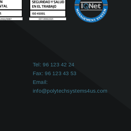
Tel: 96 123 42 24
Fax: 96 123 43 53
Email:
info@polytechsystems4us.com