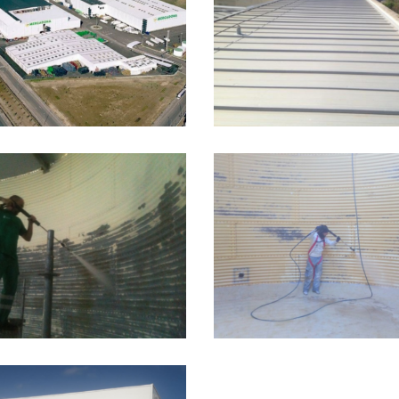
CUBIERTA
ARQUITECTURA DE LA
CUBIERTA ME
UNIVERSIDAD
EN NAVE INDU
POLITÉCNICA DE
EN MADR
VALENCIA
DEPÓSITOS DE AGUA
POTABLE Y CONTRA
CUBIERTA ME
NCENDIOS EN BLOQUE
NAVE LOGÍS
LOGÍSTICO