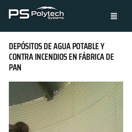
Skip
to
Toggle
content
Navigati
Polytech Systems
DEPÓSITOS DE AGUA POTABLE Y
Sistemas y aplicaciones
CONTRA INCENDIOS EN FÁBRICA DE
PAN
Proyectos
Políticas de Gestión
Blog
Certificados