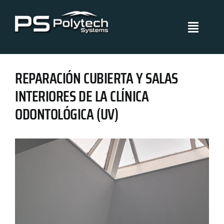
Skip
to
Toggle
content
Navigati
Polytech Systems
REPARACIÓN CUBIERTA Y SALAS
Sistemas y aplicaciones
INTERIORES DE LA CLÍNICA
ODONTOLÓGICA (UV)
Proyectos
Políticas de Gestión
Blog
Certificados