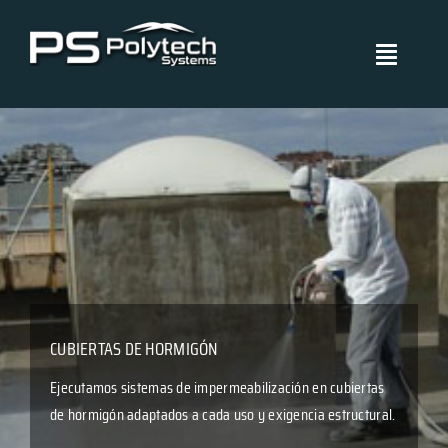
Skip
to
Toggle
content
Navigati
Polytech Systems
Sistemas y aplicaciones
Proyectos
Políticas de Gestión
CUBIERTAS DE HORMIGÓN
Blog
Ejecutamos sistemas de impermeabilización en cubiertas
de hormigón adaptados a cada uso y exigencia estructural.
Certificados