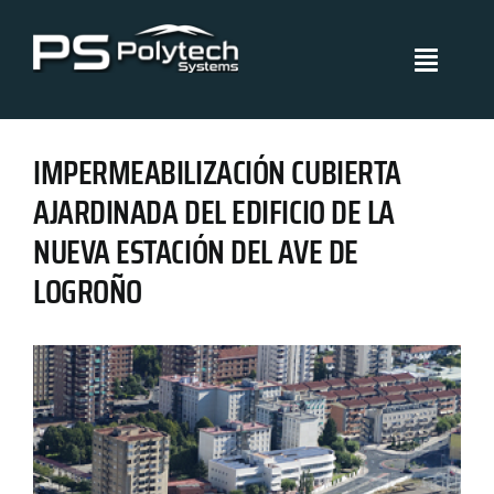
Skip
to
Toggle
content
Navigati
Polytech Systems
IMPERMEABILIZACIÓN CUBIERTA
Sistemas y aplicaciones
AJARDINADA DEL EDIFICIO DE LA
NUEVA ESTACIÓN DEL AVE DE
Proyectos
LOGROÑO
Políticas de Gestión
Blog
Certificados