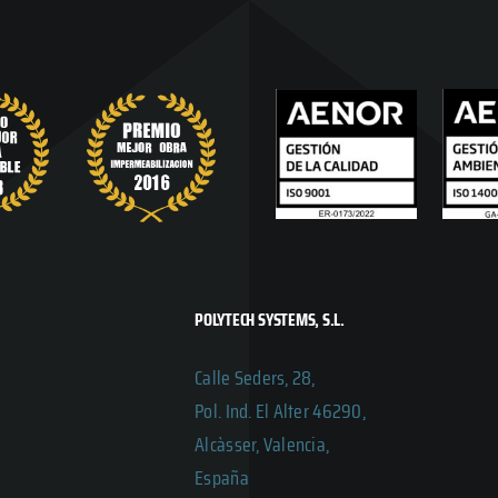
POLYTECH SYSTEMS, S.L.
Calle Seders, 28,
Pol. Ind. El Alter 46290,
Alcàsser, Valencia,
España