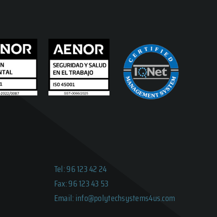
Tel: 96 123 42 24
Fax: 96 123 43 53
Email: info@polytechsystems4us.com