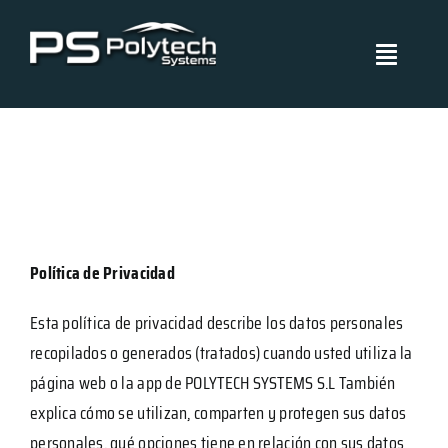
Skip
to
Toggle
content
Navigati
Polytech Systems
Sistemas y aplicaciones
Proyectos
Política de Privacidad
Políticas de Gestión
Esta política de privacidad describe los datos personales
recopilados o generados (tratados) cuando usted utiliza la
Blog
página web o la app de POLYTECH SYSTEMS S.L También
explica cómo se utilizan, comparten y protegen sus datos
Certificados
personales, qué opciones tiene en relación con sus datos