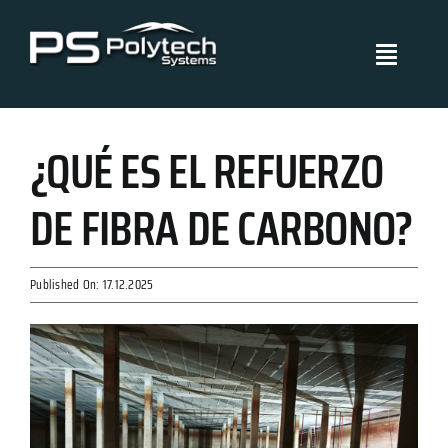
Skip
to
Toggle
content
Navigati
Polytech Systems
¿QUÉ ES EL REFUERZO
Sistemas y aplicaciones
DE FIBRA DE CARBONO?
Proyectos
Published On: 17.12.2025
Políticas de Gestión
Blog
Certificados