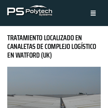
Skip
to
Toggle
content
Navigati
Polytech Systems
TRATAMIENTO LOCALIZADO EN
Sistemas y aplicaciones
CANALETAS DE COMPLEJO LOGÍSTICO
EN WATFORD (UK)
Proyectos
Políticas de Gestión
Blog
Certificados