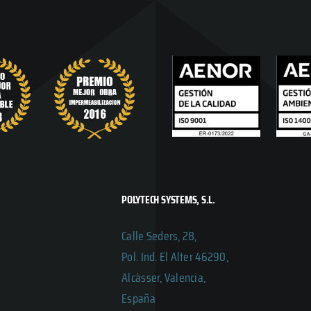
POLYTECH SYSTEMS, S.L.
Calle Seders, 28,
Pol. Ind. El Alter 46290,
Alcàsser, Valencia,
España