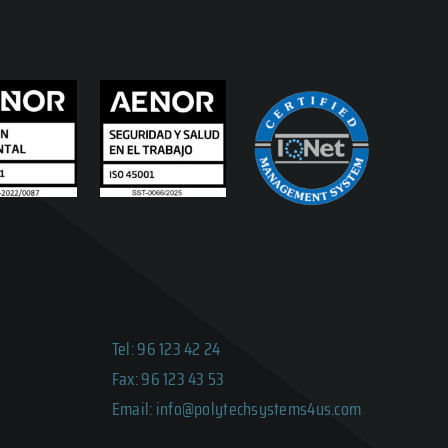
Tel: 96 123 42 24
Fax: 96 123 43 53
Email: info@polytechsystems4us.com