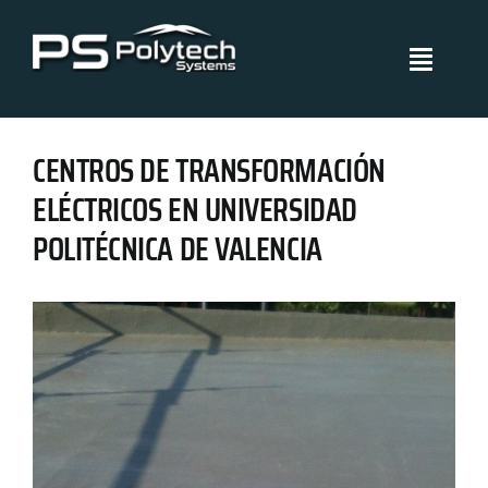
Skip
to
Toggle
content
Navigati
Polytech Systems
CENTROS DE TRANSFORMACIÓN
Sistemas y aplicaciones
ELÉCTRICOS EN UNIVERSIDAD
POLITÉCNICA DE VALENCIA
Proyectos
Políticas de Gestión
Blog
Certificados