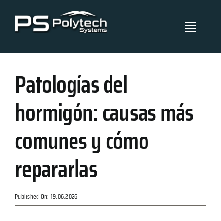
Skip
to
Toggle
content
Navigati
Polytech Systems
Patologías del
Sistemas y aplicaciones
hormigón: causas más
Proyectos
comunes y cómo
Políticas de Gestión
repararlas
Blog
Published On: 19.06.2026
Certificados