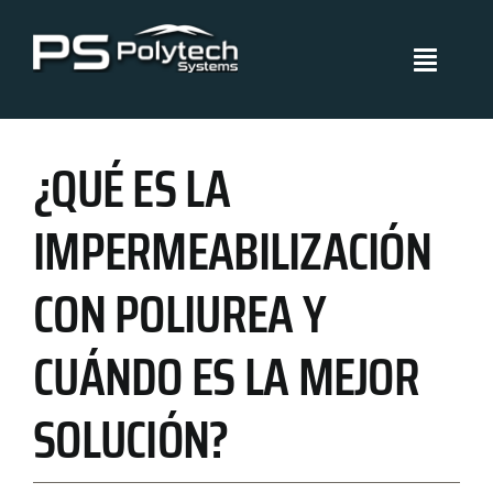
Skip
to
Toggle
content
Navigati
Polytech Systems
¿QUÉ ES LA
Sistemas y aplicaciones
IMPERMEABILIZACIÓN
Proyectos
CON POLIUREA Y
Políticas de Gestión
CUÁNDO ES LA MEJOR
SOLUCIÓN?
Blog
Certificados