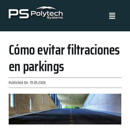
Skip
to
Toggle
content
Navigati
Polytech Systems
Cómo evitar filtraciones
Sistemas y aplicaciones
en parkings
Proyectos
Published On: 19.05.2026
Políticas de Gestión
Blog
Certificados