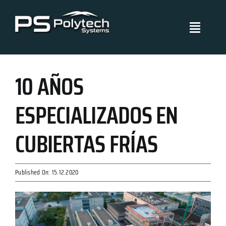
Skip
to
Toggle
content
Navigati
Polytech Systems
10 AÑOS
Sistemas y aplicaciones
ESPECIALIZADOS EN
Proyectos
CUBIERTAS FRÍAS
Políticas de Gestión
Published On: 15.12.2020
Blog
Certificados